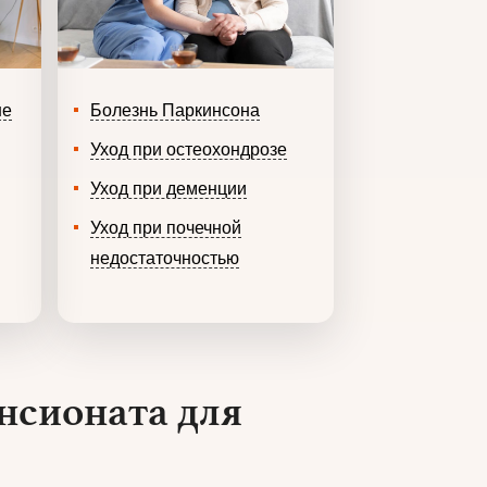
ше
Болезнь Паркинсона
Уход при остеохондрозе
Уход при деменции
Уход при почечной
недостаточностью
нсионата для