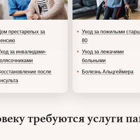
Дом престарелых за
Уход за пожилыми стар
пенсию
80
Уход за инвалидами-
Уход за лежачими
колясочниками
больными
Восстановление после
Болезнь Альцгеймера
инсульта
веку требуются услуги па