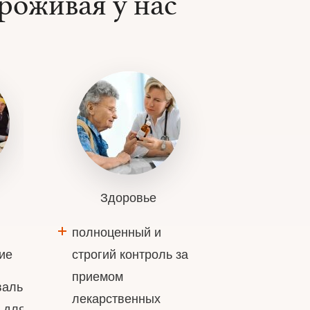
роживая у нас
Здоровье
полноценный и
ие
строгий контроль за
приемом
вальные
лекарственных
 для