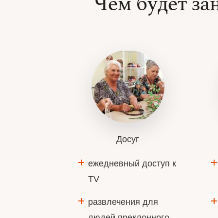
Чем будет за
Досуг
ежедневный доступ к
TV
развлечения для
людей преклонного