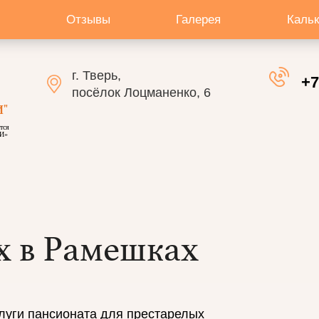
Отзывы
Галерея
Каль
г. Тверь,
+7
посёлок Лоцманенко, 6
"
тся
И»
х в Рамешках
луги пансионата для престарелых