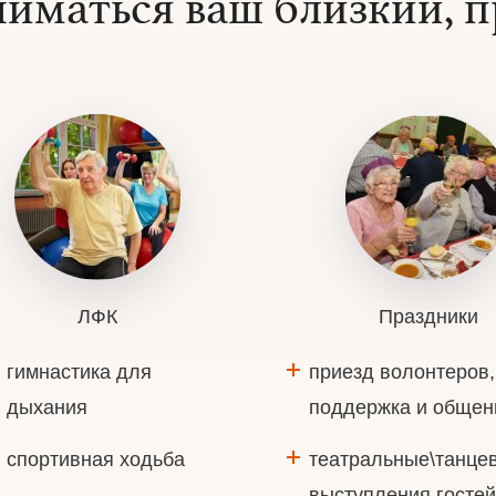
ниматься ваш близкий, п
ЛФК
Праздники
гимнастика для
приезд волонтеров,
дыхания
поддержка и общен
спортивная ходьба
театральные\танце
выступления гостей