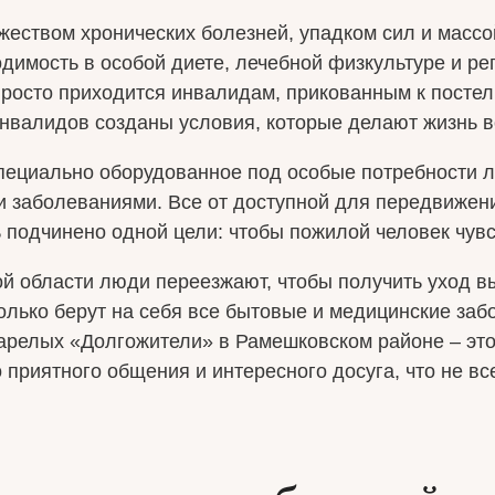
еством хронических болезней, упадком сил и масс
одимость в особой диете, лечебной физкультуре и 
росто приходится инвалидам, прикованным к посте
нвалидов созданы условия, которые делают жизнь во
специально оборудованное под особые потребности 
 заболеваниями. Все от доступной для передвижени
ь подчинено одной цели: чтобы пожилой человек чув
ой области люди переезжают, чтобы получить уход 
олько берут на себя все бытовые и медицинские заб
тарелых «Долгожители» в Рамешковском районе – это
 приятного общения и интересного досуга, что не в