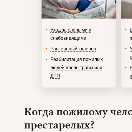
Уход за слепыми и
слабовидящими
Рассеянный склероз
Реабилитация пожилых
людей после травм или
ДТП
Когда пожилому чело
престарелых?