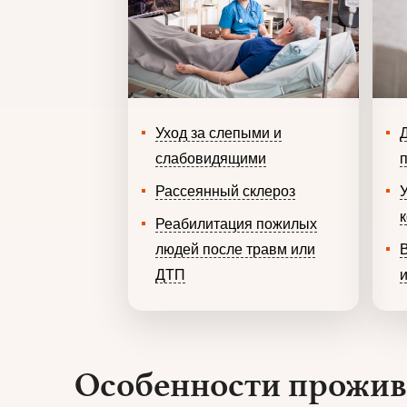
Уход за слепыми и
слабовидящими
Рассеянный склероз
Реабилитация пожилых
людей после травм или
ДТП
Особенности прожив