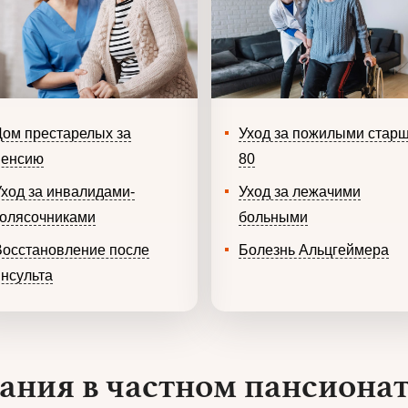
Дом престарелых за
Уход за пожилыми стар
пенсию
80
Уход за инвалидами-
Уход за лежачими
колясочниками
больными
Восстановление после
Болезнь Альцгеймера
инсульта
ания в частном пансиона